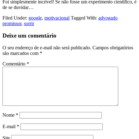
Foi simplesmente incrível! Se não fosse um experimento científico, é
de se duvidar…
Filed Under:
google
,
motivacional
Tagged With:
advogado
promissor
,
sorrir
Deixe um comentário
O seu endereço de e-mail não será publicado.
Campos obrigatórios
são marcados com
*
Comentário
*
Nome
*
E-mail
*
Site