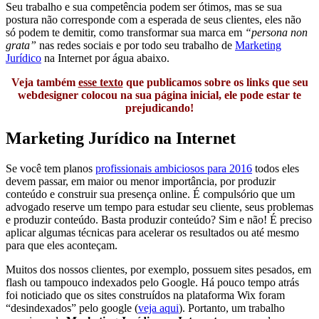
Seu trabalho e sua competência podem ser ótimos, mas se sua
postura não corresponde com a esperada de seus clientes, eles não
só podem te demitir, como transformar sua marca em
“persona non
grata”
nas redes sociais e por todo seu trabalho de
Marketing
Jurídico
na Internet por água abaixo.
Veja também
esse texto
que publicamos sobre os links que seu
webdesigner colocou na sua página inicial, ele pode estar te
prejudicando!
Marketing Jurídico na Internet
Se você tem planos
profissionais ambiciosos para 2016
todos eles
devem passar, em maior ou menor importância, por produzir
conteúdo e construir sua presença online. É compulsório que um
advogado reserve um tempo para estudar seu cliente, seus problemas
e produzir conteúdo. Basta produzir conteúdo? Sim e não! É preciso
aplicar algumas técnicas para acelerar os resultados ou até mesmo
para que eles aconteçam.
Muitos dos nossos clientes, por exemplo, possuem sites pesados, em
flash ou tampouco indexados pelo Google. Há pouco tempo atrás
foi noticiado que os sites construídos na plataforma Wix foram
“desindexados” pelo google (
veja aqui
). Portanto, um trabalho